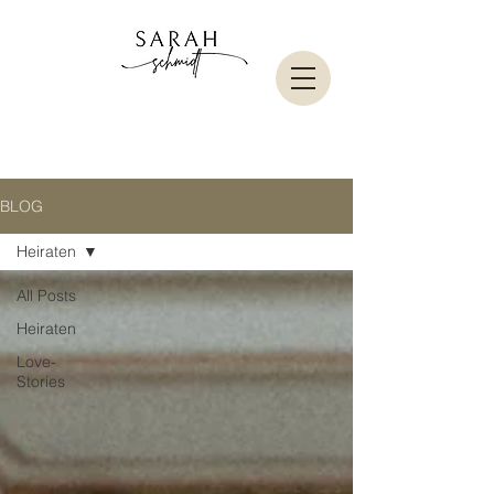
BLOG
Heiraten
All Posts
Heiraten
Love-
Stories